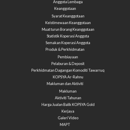
Anggota Lembaga
Keanggotaan
Syarat Keanggotaan
Keistimewaan Keanggotaan
Muat turun Borang Keanggotaan
Statistik Koperasi Anggota
Semakan Koperasi Anggota​
Produk & Perkhidmatan
Pembiayaan
Pelaburan & Deposit
Perkhidmatan Dagangan Komoditi Tawarruq
KOPSYA Ar-Rahnu
Makluman dan Aktiviti
Makluman
Aktiviti Tahunan
Harga Jualan Balik KOPSYA Gold
Kerjaya
Galeri Video
MAPT