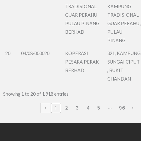
TRADISIONAL
KAMPUNG
GUAR PERAHU
TRADISIONAL
PULAU PINANG
GUAR PERAHU 
BERHAD
PULAU
PINANG
20
04/08/000020
KOPERASI
321, KAMPUNG
PESARA PERAK
SUNGAI CIPUT
BERHAD
, BUKIT
CHANDAN
Showing 1 to 20 of 1,918 entries
…
‹
1
2
3
4
5
96
›