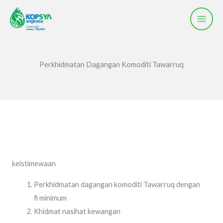
Skip
to
content
Perkhidmatan Dagangan Komoditi Tawarruq​
keistimewaan
Perkhidmatan dagangan komoditi Tawarruq dengan
fi minimum
Khidmat nasihat kewangan