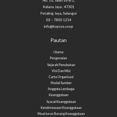
No. 10, Jalan SS 6/1,
Kelana Jaya , 47301
Petaling Jaya, Selangor
03 – 7803 1214
info@kopsya.coop
Pautan
Utama
Pengenalan
Sejarah Penubuhan
Visi Dan Misi
Carta Organisasi
Modal Sumber
Anggota Lembaga
Keanggotaan
Syarat Keanggotaan
Keistimewaan Keanggotaan
Muat turun Borang Keanggotaan