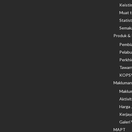
Keist
Muat t
Statis
Semaka
Produk & 
Pembi
Pelabu
Perkhi
Tawar
KOPSY
Makluman 
Maklu
Aktivi
Harga 
Kerjay
Galeri
MAPT