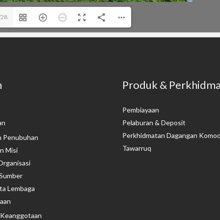
/28
n
Produk & Perkhidm
Pembiayaan
an
Pelaburan & Deposit
Perkhidmatan Dagangan Komodi
h Penubuhan
Tawarruq​
n Misi
Organisasi
 Sumber
ta Lembaga
aan
 Keanggotaan