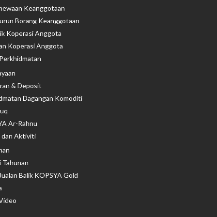
imewaan Keanggotaan
urun Borang Keanggotaan
tik Koperasi Anggota
n Koperasi Anggota​
Perkhidmatan
ayaan
ran & Deposit
dmatan Dagangan Komoditi
ruq
A Ar-Rahnu
dan Aktiviti
man
ti Tahunan
Jualan Balik KOPSYA Gold
a
 Video